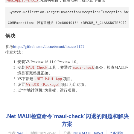
为启动项目，在启动时，提示如下错误
MauiApp1.WinUI3
System.Reflection.TargetInvocationException:“Exception has b
COMException: 没有注册类 (0x80040154 (REGDB_E_CLASSNOTREG))
解决
参考
https://github.com/dotnet/maui/issues/1127
排查方法：
安装VS Preview 16.11.0 Preview 1.0。
安装
工具，并通过
命令，检查MAUI环
MAUI Check
maui-check
境是否完整且正确。
VS下新建
项目。
.NET MAUI App
设置
项目为启动项。
WinUI3 (Package)
以“本地计算机”为目标，运行项目。
.Net MAUI检查命令`maui-check`闪退的问题和解决
方案
作者:
Walt
时间:
2021-06-16
分类:
.Net 6
,
MAUI
,
DotNet
2 条评论