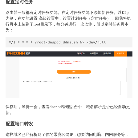
配置定时任务
exit

fi

路由器一般都有定时任务功能。在定时任务功能下添加新任务。以K2p
fi

为例，在功能设置-高级设置中，设置计划任务（定时任务），因我将执
token="login_token=${API_ID},${API_Token}&format=json&lang=e
行脚本上传到了root目录下，每分钟进行一次监测，所以定时任务脚本
Record="$(curl -4 -k $(if [ -n "$OUT" ]; then echo "--interf
为：
iferr="$(echo ${Record#*code}|cut -d'"' -f3)"

if [ "$iferr" == "1" ];then

*/1 * * * * /root/dnspod_ddns.sh &> /dev/null
record_ip=$(echo ${Record#*value}|cut -d'"' -f3)

echo "[API IP]:$record_ip"

if [ "$record_ip" == "$URLIP" ];then

echo "IP SAME IN API,SKIP UPDATE."

exit

fi

record_id=$(echo ${Record#*\"records\"\:\[\{\"id\"}|cut -d'"'
record_line_id=$(echo ${Record#*line_id}|cut -d'"' -f3)

echo Start DDNS update...

ddns="$(curl -4 -k $(if [ -n "$OUT" ]; then echo "--interfac
ddns_result="$(echo ${ddns#*message\"}|cut -d'"' -f2)"

echo -n "DDNS upadte result:$ddns_result "

保存后，等待一会，查看dnspod管理后台中，域名解析是否已经自动更
echo $ddns|grep -Eo "$IPREX"|tail -n1

新。
else echo -n Get $host.$domain error :

echo $(echo ${Record#*message\"})|cut -d'"' -f2

配置端口转发
这样域名已经解析到了你的带宽公网IP，想要访问电脑、内网服务等，