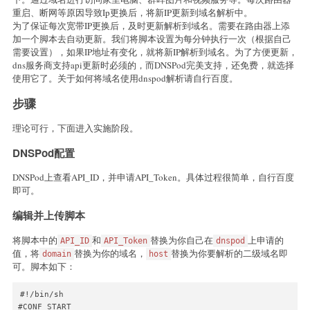
重启、断网等原因导致Ip更换后，将新IP更新到域名解析中。
为了保证每次宽带IP更换后，及时更新解析到域名。需要在路由器上添
加一个脚本去自动更新。我们将脚本设置为每分钟执行一次（根据自己
需要设置），如果IP地址有变化，就将新IP解析到域名。为了方便更新，
dns服务商支持api更新时必须的，而DNSPod完美支持，还免费，就选择
使用它了。关于如何将域名使用dnspod解析请自行百度。
步骤
理论可行，下面进入实施阶段。
DNSPod配置
DNSPod上查看API_ID，并申请API_Token。具体过程很简单，自行百度
即可。
编辑并上传脚本
将脚本中的
和
替换为你自己在
上申请的
API_ID
API_Token
dnspod
值，将
替换为你的域名，
替换为你要解析的二级域名即
domain
host
可。脚本如下：
#!/bin/sh

#CONF START
