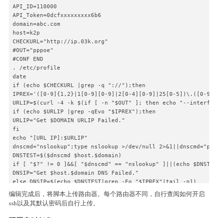
API_ID=110000

API_Token=0dcfxxxxxxxxx6b6

domain=abc.com

host=k2p

CHECKURL="http://ip.03k.org"

#OUT="pppoe"

#CONF END

. /etc/profile

date

if (echo $CHECKURL |grep -q "://");then

IPREX='([0-9]{1,2}|1[0-9][0-9]|2[0-4][0-9]|25[0-5])\.([0-9]{
URLIP=$(curl -4 -k $(if [ -n "$OUT" ]; then echo "--interfac
if (echo $URLIP |grep -qEvo "$IPREX");then

URLIP="Get $DOMAIN URLIP Failed."

fi

echo "[URL IP]:$URLIP"

dnscmd="nslookup";type nslookup >/dev/null 2>&1||dnscmd="ping
DNSTEST=$($dnscmd $host.$domain)

if [ "$?" != 0 ]&&[ "$dnscmd" == "nslookup" ]||(echo $DNSTES
DNSIP="Get $host.$domain DNS Failed."

else DNSIP=$(echo $DNSTEST|grep -Eo "$IPREX"|tail -n1)

fi

编辑完成后，将脚本上传路由器。每个路由器不同，自行查阅如何开启
echo "[DNS IP]:$DNSIP"

ssh以及其默认密码后自行上传。
if [ "$DNSIP" == "$URLIP" ];then

echo "IP SAME IN DNS,SKIP UPDATE."
