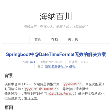
海纳百川
海纳百川，有容乃大。壁立千仞，无欲则刚！
首页
存档
关于我
Springboot中@DateTimeFormat无效的解决方案
作者:
Walt
时间:
2023-01-09
阅读量：12876
分类:
随笔
,
软件开发
,
Java开发
背景
项目中使用了Date，前端传递的格式为：
。而全局配置了
yyyy-MM-dd
时间格式为：
。导致接口请求报错。
yyyy-MM-dd HH:mm:ss
修改过程中，查询到可以使用
注解进行参数格式化。
@DateTimeFormat
但经过测试，发现无效。
原因