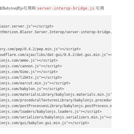
abylon的js引用和
引用
server-interop-bridge.js
lazor.server.js"></script>

ntHorizon.Blazor.Server.Interop/server-interop-bridge.js"></scrip
ery.com/pep/0.4.2/pep.min.js"></script>

oudflare.com/ajax/libs/dat-gui/0.6.2/dat.gui.min.js"></script>

lonjs.com/ammo.js"></script>

lonjs.com/cannon.js"></script>

lonjs.com/Oimo.js"></script>

lonjs.com/libktx.js"></script>

lonjs.com/earcut.min.js"></script>

lonjs.com/babylon.js"></script>

lonjs.com/materialsLibrary/babylonjs.materials.min.js"></script>

lonjs.com/proceduralTexturesLibrary/babylonjs.proceduralTextures.
lonjs.com/postProcessesLibrary/babylonjs.postProcess.min.js"></sc
lonjs.com/loaders/babylonjs.loaders.js"></script>

lonjs.com/serializers/babylonjs.serializers.min.js"></script>
