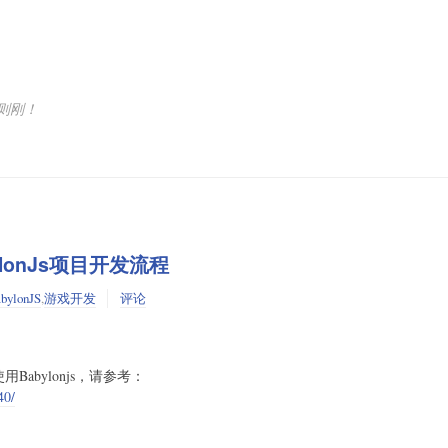
则刚！
abylonJs项目开发流程
bylonJS
,
游戏开发
评论
使用Babylonjs，请参考：
40/