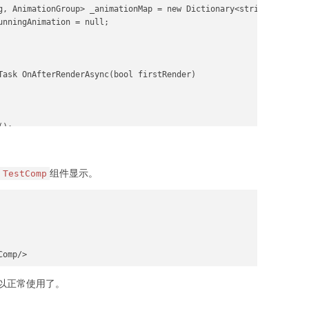
g, AnimationGroup> _animationMap = new Dictionary<string, Animati
nningAnimation = null;

Task OnAfterRenderAsync(bool firstRender)

);

组件显示。
TestComp
ateScene()

Comp/>
nvas.GetElementById("test-window");

以正常使用了。
gine.NewEngine(canvas,true);

e.NewScene(engine);
