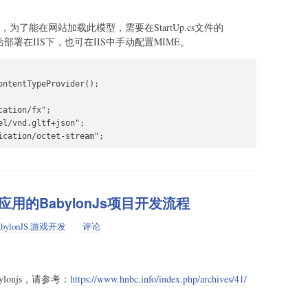
ait Vector3.NewVector3(0, 0, 5);

为了能在网站加载此模型，需要在StartUp.cs文件的
cRotateCamera.NewArcRotateCamera(

署在IIS下，也可在IIS中手动配置MIME。


ath.PI / 2),

ath.PI / 2),

ntentTypeProvider();

ation/fx";

l/vnd.gltf+json";

irection = await Vector3.NewVector3(1, 1, 0);

ication/octet-stream";
misphericLight.NewHemisphericLight("light1", hemisphericLightDire
on = await Vector3.NewVector3(0, 1, -1);

intLight.NewPointLight("Omni", pointLightDirection,scene);

bly应用的BabylonJs项目开发流程
re("sphere1",50,2, scene);

bylonJS
,
游戏开发
评论
Camera(camera);

trol(false);

Loop(new ActionCallback(

ylonjs，请参考：
https://www.hnbc.info/index.php/archives/41/
 Task.Run(() => scene.render(true, false))
