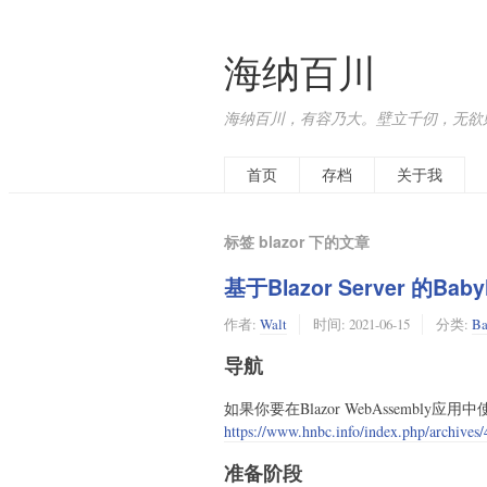
海纳百川
海纳百川，有容乃大。壁立千仞，无欲
首页
存档
关于我
标签 blazor 下的文章
基于Blazor Server 的B
作者:
Walt
时间:
2021-06-15
分类:
Ba
导航
如果你要在Blazor WebAssembly应用中
https://www.hnbc.info/index.php/archives/
准备阶段