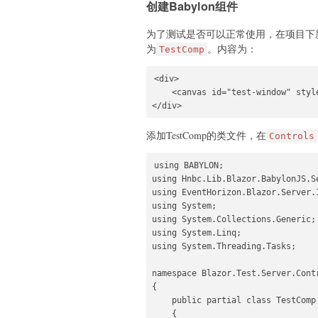
创建Babylon组件
为了测试是否可以正常使用，在项目下
为
。内容为：
TestComp
<div>

    <canvas id="test-window" style
</div>
添加TestComp的类文件，在
Controls
using BABYLON;

using Hnbc.Lib.Blazor.BabylonJS.Se
using EventHorizon.Blazor.Server.I
using System;

using System.Collections.Generic;

using System.Linq;

using System.Threading.Tasks;

namespace Blazor.Test.Server.Contr
{

    public partial class TestComp 
    {
