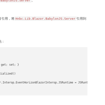
。
.BabylonJS.Server
目引用，将
引用到
Hnbc.Lib.Blazor.BabylonJS.Server
码：
get; set; }

ialized()

r.Interop.EventHorizonBlazorInterop.JSRuntime = JSRuntime;
