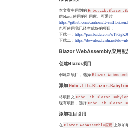
            _engine = engine;

本文案中用到的
Hnbc.Lib.Blazor.B
        }

供blazor使用的引用库。可通过
https://github.com/canhorn/EventHorizon.
        public async ValueTask Run
也可使用我已经生成好的项目：
        {

下载一：
https://pan.baidu.com/s/19GgK
            if (_runningAnimation 
下载二：
https://download.csdn.net/down
            {

                await _runningAnim
Blazor WebAssembly应用
                _runningAnimation 
            }

创建Blazor项目
            if (_animationMap.Cont
            {

创建新项目，选择
Blazor WebAsse
                await _animationMa
添加
                _runningAnimation 
Hnbc.Lib.Blazor.Babylo
            }

        }

将项目文
Hnbc.Lib.Blazor.Babylo
    }

现有项目，选择
Hnbc.Lib.Blazor.B
}

添加项目引用
在
上添加
Blazor WebAssembly应用