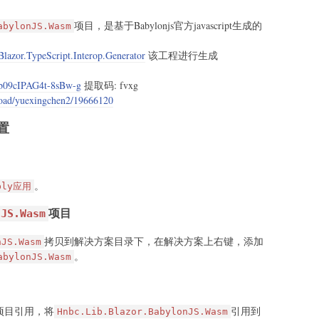
项目，是基于Babylonjs官方javascript生成的
abylonJS.Wasm
Blazor.TypeScript.Interop.Generator
该工程进行生成
Animation(string name)

3b09cIPAG4t-8sBw-g
提取码: fvxg
!= null)

load/yuexingchen2/19666120
ation.stop();

配置
= null;

ainsKey(name))

。
mbly应用
p[name].play(true);

项目
= _animationMap[name];

nJS.Wasm
拷贝到解决方案目录下，在解决方案上右键，添加
nJS.Wasm
。
abylonJS.Wasm
项目引用，将
引用到
Hnbc.Lib.Blazor.BabylonJS.Wasm