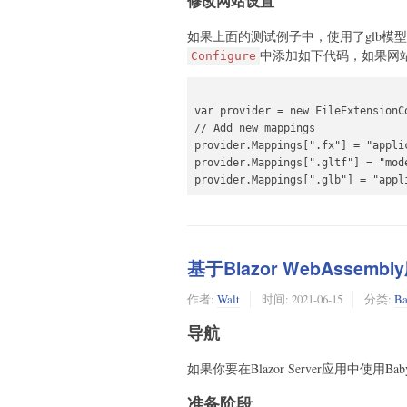
修改网站设置
            var cameraTarget = aw
如果上面的测试例子中，使用了glb模型，
            var camera = await Ar
中添加如下代码，如果网站部
                "ArcRotateCamera",
Configure
                (decimal)(System.M
                (decimal)(System.M
                2,

var provider = new FileExtensionCo
                cameraTarget,

// Add new mappings

                scene

provider.Mappings[".fx"] = "applic
            );

provider.Mappings[".gltf"] = "mode
            var hemisphericLightD
provider.Mappings[".glb"] = "appl
            var light1 = await He
            var pointLightDirecti
            var light2 = await Po
基于Blazor WebAssem
            await Mesh.CreateSphe
作者:
Walt
时间:
2021-06-15
分类:
Ba
            await scene.set_active
导航
            await camera.attachCon
            await engine.runRender
如果你要在Blazor Server应用中使用Bab
                            () =>
准备阶段
                        ));
