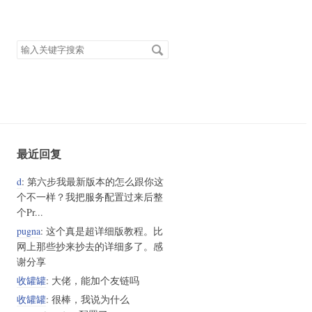
搜
索
关
键
字
最近回复
d
: 第六步我最新版本的怎么跟你这
个不一样？我把服务配置过来后整
个Pr...
pugna
: 这个真是超详细版教程。比
网上那些抄来抄去的详细多了。感
谢分享
收罐罐
: 大佬，能加个友链吗
收罐罐
: 很棒，我说为什么