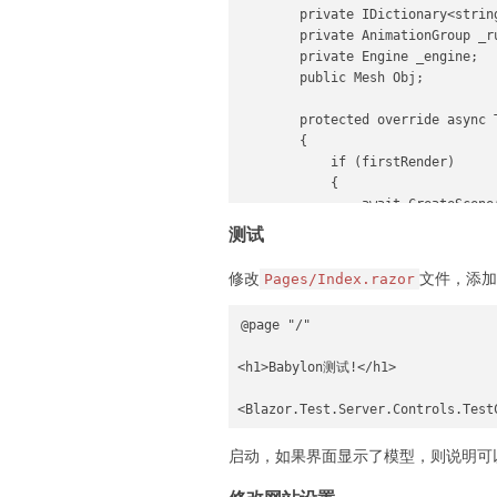
        private IDictionary<strin
        private AnimationGroup _ru
        private Engine _engine;

        public Mesh Obj; 

        protected override async 
        {

            if (firstRender)

            {

                await CreateScene(
            }

测试
        }

修改
文件，添加
Pages/Index.razor
        public void Dispose()

        {

@page "/"

            _engine?.dispose();

        }

<h1>Babylon测试!</h1>

        public async ValueTask Cre
<Blazor.Test.Server.Controls.Test
        {

            var canvas = await Ca
启动，如果界面显示了模型，则说明可
            var engine = await En
            var scene = await Scen