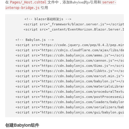
在
文件中，添加Babylon的js引用和
Pages/_Host.cshtml
server-
引用
interop-bridge.js
        <!-- blazor基础框架js -->

        <script src="_framework/blazor.server.js"></script>

        <script src="_content/EventHorizon.Blazor.Server.Int
    <!-- Babylon.js -->

    <script src="https://code.jquery.com/pep/0.4.2/pep.min.js
    <script src="https://cdnjs.cloudflare.com/ajax/libs/dat-
    <script src="https://cdn.babylonjs.com/ammo.js"></script>
    <script src="https://cdn.babylonjs.com/cannon.js"></scrip
    <script src="https://cdn.babylonjs.com/Oimo.js"></script>
    <script src="https://cdn.babylonjs.com/libktx.js"></scrip
    <script src="https://cdn.babylonjs.com/earcut.min.js"></s
    <script src="https://cdn.babylonjs.com/babylon.js"></scri
    <script src="https://cdn.babylonjs.com/materialsLibrary/
    <script src="https://cdn.babylonjs.com/proceduralTexture
    <script src="https://cdn.babylonjs.com/postProcessesLibr
    <script src="https://cdn.babylonjs.com/loaders/babylonjs.
    <script src="https://cdn.babylonjs.com/serializers/babyl
创建Babylon组件