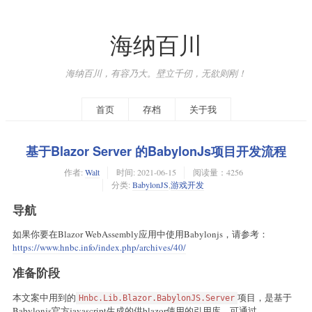
海纳百川
海纳百川，有容乃大。壁立千仞，无欲则刚！
首页
存档
关于我
基于Blazor Server 的BabylonJs项目开发流程
作者:
Walt
时间:
2021-06-15
阅读量：4256
分类:
BabylonJS
,
游戏开发
导航
如果你要在Blazor WebAssembly应用中使用Babylonjs，请参考：
https://www.hnbc.info/index.php/archives/40/
准备阶段
本文案中用到的
项目，是基于
Hnbc.Lib.Blazor.BabylonJS.Server
Babylonjs官方javascript生成的供blazor使用的引用库。可通过