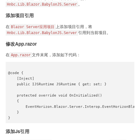
。
Hnbc.Lib.Blazor.BabylonJS.Server
添加项目引用
在
上添加项目引用，将
Blazor Server应用项目
引用到当前项目。
Hnbc.Lib.Blazor.BabylonJS.Server
修改App.razor
在
文件末尾，添加如下代码：
App.razor
@code {

    [Inject]

    public IJSRuntime JSRuntime { get; set; }

    protected override void OnInitialized()

    {

        EventHorizon.Blazor.Server.Interop.EventHorizonBlazo
    }

}
添加Js引用