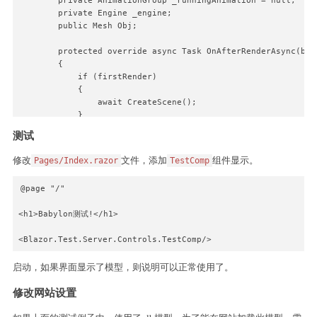
        private AnimationGroup _runningAnimation = null;

        private Engine _engine;

        public Mesh Obj; 

        protected override async Task OnAfterRenderAsync(bool
        {

            if (firstRender)

            {

                await CreateScene();

            }

        }

测试
        public void Dispose()

修改
文件，添加
组件显示。
Pages/Index.razor
TestComp
        {

            _engine?.dispose();

@page "/"

        }

<h1>Babylon测试!</h1>

        public async ValueTask CreateScene()

        {

<Blazor.Test.Server.Controls.TestComp/>
            var canvas = await Canvas.GetElementById("test-wi
            var engine = await Engine.NewEngine(canvas,true);
启动，如果界面显示了模型，则说明可以正常使用了。
            var scene = await Scene.NewScene(engine);

            var cameraTarget = await Vector3.NewVector3(0, 0,
修改网站设置
            var camera = await ArcRotateCamera.NewArcRotateCa