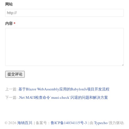
        public async ValueTask RunAnimation(string name)

网站
        {

            if (_runningAnimation != null)

            {

                await _runningAnimation.stop();

内容
                _runningAnimation = null;

            }

            if (_animationMap.ContainsKey(name))

            {

                await _animationMap[name].play(true);

                _runningAnimation = _animationMap[name];

            }

        }

    }

提交评论
}

上一篇:
基于Blazor WebAssembly应用的BabylonJs项目开发流程
下一篇:
.Net MAUI检查命令`maui-check`闪退的问题和解决方案
© 2026
海纳百川
. | 备案号：
鲁ICP备14034115号-3
| 由
Typecho
强力驱动.