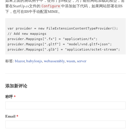
如果上面的测试例子中，使用了glb模型，为了能在网站加载此模型，需
                "ArcRotateCamera",

要在StartUp.cs文件的
中添加如下代码，如果网站部署在IIS
Configure
                (decimal)(System.Math.PI / 2),

下，也可在IIS中手动配置MIME。
                (decimal)(System.Math.PI / 2),

                2,

                cameraTarget,

                scene

var provider = new FileExtensionContentTypeProvider();

            );

// Add new mappings

            var hemisphericLightDirection = await Vector3.New
provider.Mappings[".fx"] = "application/fx";

            var light1 = await HemisphericLight.NewHemispher
provider.Mappings[".gltf"] = "model/vnd.gltf+json";

            var pointLightDirection = await Vector3.NewVector
provider.Mappings[".glb"] = "application/octet-stream";
            var light2 = await PointLight.NewPointLight("Omn
标签:
blazor
,
babylonjs
,
webassembly
,
wasm
,
server
            await Mesh.CreateSphere("sphere1",50,2, scene);

            await scene.set_activeCamera(camera);

添加新评论
            await camera.attachControl(false);

            await engine.runRenderLoop(new ActionCallback(

称呼
                            () => Task.Run(() => scene.render
                        ));

Email
            _engine = engine;

        }
