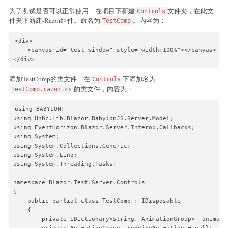
为了测试是否可以正常使用，在项目下新建
文件夹，在此文
Controls
件夹下新建-Razor组件。命名为
。内容为：
TestComp
<div>

    <canvas id="test-window" style="width:100%"></canvas>

</div>
添加TestComp的类文件，在
下添加名为
Controls
的类文件，内容为：
TestComp.razor.cs
using BABYLON;

using Hnbc.Lib.Blazor.BabylonJS.Server.Model;

using EventHorizon.Blazor.Server.Interop.Callbacks;

using System;

using System.Collections.Generic;

using System.Linq;

using System.Threading.Tasks;

namespace Blazor.Test.Server.Controls

{

    public partial class TestComp : IDisposable

    {

        private IDictionary<string, AnimationGroup> _animati