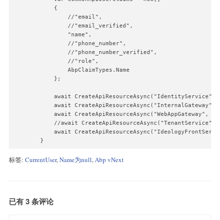
                identity.AddIfNotContains(new Claim(AbpClaim
            {

            }

                //"email",

                //"email_verified",

            if (!user.PhoneNumber.IsNullOrWhiteSpace())

                "name",

            {

                //"phone_number",

                identity.AddIfNotContains(new Claim(AbpClaim
                //"phone_number_verified",

            }

                //"role",

                AbpClaimTypes.Name

            identity.AddIfNotContains(new Claim(AbpClaimType
            };

            if (!user.Email.IsNullOrWhiteSpace())

            await CreateApiResourceAsync("IdentityService", c
            {

            await CreateApiResourceAsync("InternalGateway", c
                identity.AddIfNotContains(new Claim(AbpClaim
            await CreateApiResourceAsync("WebAppGateway", com
            }

            //await CreateApiResourceAsync("TenantService", c
            await CreateApiResourceAsync("IdeologyFrontServi
            identity.AddIfNotContains(new Claim(AbpClaimType
        }
            return principal;

标签:
CurrentUser
,
Name为null
,
Abp vNext
        }

    }

}

## 解决方案
已有 3 条评论