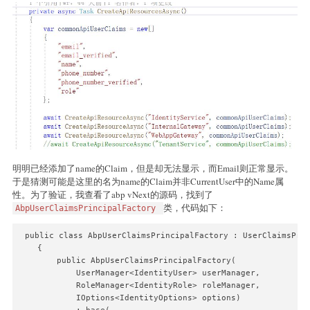
明明已经添加了name的Claim，但是却无法显示，而Email则正常显示。
于是猜测可能是这里的名为name的Claim并非CurrentUser中的Name属
性。为了验证，我查看了abp vNext的源码，找到了
类，代码如下：
AbpUserClaimsPrincipalFactory
 public class AbpUserClaimsPrincipalFactory : UserClaimsPrin
    {

        public AbpUserClaimsPrincipalFactory(

            UserManager<IdentityUser> userManager,

            RoleManager<IdentityRole> roleManager,

            IOptions<IdentityOptions> options)
