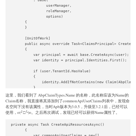
            : base(

                  userManager,

                  roleManager,

                  options)

        {

        }

        [UnitOfWork]

        public async override Task<ClaimsPrincipal> CreateAsy
        {

            var principal = await base.CreateAsync(user);

            var identity = principal.Identities.First();

            if (user.TenantId.HasValue)

            {

                identity.AddIfNotContains(new Claim(AbpClaim
            }

这里，我们看到了 AbpClaimTypes.Name 的名称，此名称应该为Name的
            if (!user.Name.IsNullOrWhiteSpace())

Claim名称，我直接将其添加到了commonApiUserClaims列表中，发现命
            {

名空间下没有该属性，当时Apb版本为3.0.5，升级至3.2.1后，已经可以
                identity.AddIfNotContains(new Claim(AbpClaimT
使用，o(╯□╰)o。之后再次调试，发现已经可以获得Name属性了。
            }

 private async Task CreateApiResourcesAsync()

            if (!user.Surname.IsNullOrWhiteSpace())

        {

            {

            var commonApiUserClaims = new[]
