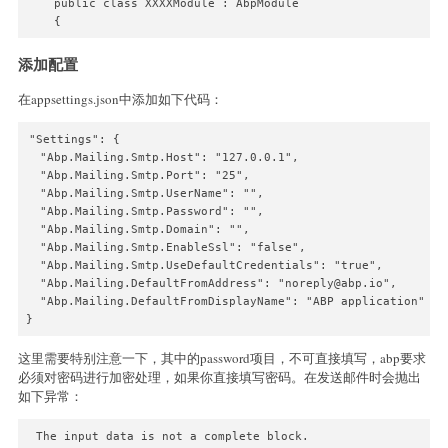
    public class XXXXModule : AbpModule

    {
添加配置
在appsettings.json中添加如下代码：
"Settings": {

  "Abp.Mailing.Smtp.Host": "127.0.0.1",

  "Abp.Mailing.Smtp.Port": "25",

  "Abp.Mailing.Smtp.UserName": "",

  "Abp.Mailing.Smtp.Password": "",

  "Abp.Mailing.Smtp.Domain": "",

  "Abp.Mailing.Smtp.EnableSsl": "false",

  "Abp.Mailing.Smtp.UseDefaultCredentials": "true",

  "Abp.Mailing.DefaultFromAddress": "noreply@abp.io",

  "Abp.Mailing.DefaultFromDisplayName": "ABP application"

}
这里需要特别注意一下，其中的password项目，不可直接填写，abp要求
必须对密码进行加密处理，如果你直接填写密码。在发送邮件时会抛出
如下异常：
 The input data is not a complete block.
