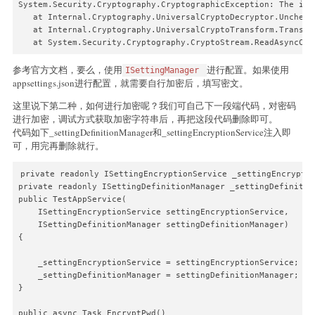
System.Security.Cryptography.CryptographicException: The inp
   at Internal.Cryptography.UniversalCryptoDecryptor.Uncheck
   at Internal.Cryptography.UniversalCryptoTransform.Transfo
   at System.Security.Cryptography.CryptoStream.ReadAsyncCor
参考官方文档，要么，使用
进行配置。如果使用
ISettingManager
appsettings.json进行配置，就需要自行加密后，填写密文。
这里说下第二种，如何进行加密呢？我们可自己下一段端代码，对密码
进行加密，调试方式获取加密字符串后，再把这段代码删除即可。
代码如下_settingDefinitionManager和_settingEncryptionService注入即
可，用完再删除就行。
private readonly ISettingEncryptionService _settingEncryptio
private readonly ISettingDefinitionManager _settingDefinition
public TestAppService(

    ISettingEncryptionService settingEncryptionService,

    ISettingDefinitionManager settingDefinitionManager)

{

    _settingEncryptionService = settingEncryptionService;

    _settingDefinitionManager = settingDefinitionManager;

}

public async Task EncryptPwd()
