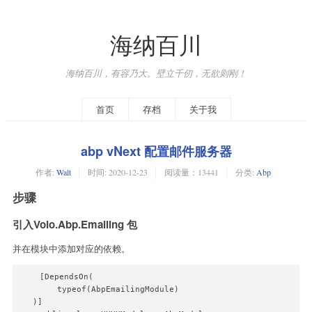
海纳百川
海纳百川，有容乃大。壁立千仞，无欲则刚！
首页
存档
关于我
abp vNext 配置邮件服务器
作者:
Walt
时间:
2020-12-23
阅读量：13441
分类:
Abp
步骤
引入Volo.Abp.Emailing 包
并在模块中添加对应的依赖。
    [DependsOn(

        typeof(AbpEmailingModule)

   )]
