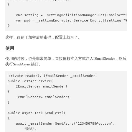
{

    var setting = _settingDefinitionManager.Get(EmailSettingN
    var psd = _settingEncryptionService.Encrypt(setting,"密码"
这样，得到了加密后的密码，配置上就可了。
使用
使用的时候，也是非常简单，直接依赖注入方式注入IEmailSender，然后
执行SendAsync接口。
private readonly IEmailSender _emailSender;

public TestAppService(

    IEmailSender emailSender)

{

    _emailSender= emailSender;

}

public async Task SendTest()

{

    await _emailSender.SendAsync("123456789@qq.com",

        "测试",
