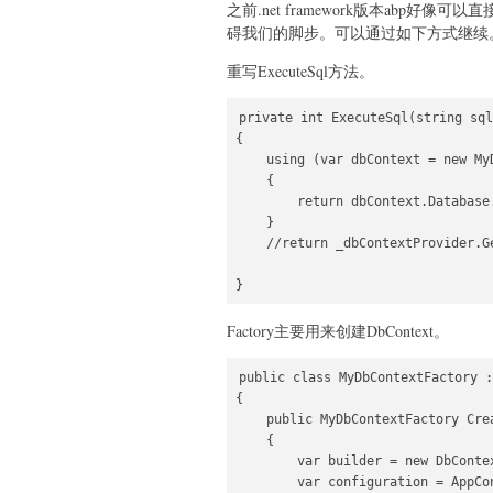
之前.net framework版本abp好像可以直
碍我们的脚步。可以通过如下方式继续
重写ExecuteSql方法。
private int ExecuteSql(string sql
{

    using (var dbContext = new My
    {

        return dbContext.Database.
    }

    //return _dbContextProvider.G
}
Factory主要用来创建DbContext。
public class MyDbContextFactory :
{

    public MyDbContextFactory Cre
    {

        var builder = new DbConte
        var configuration = AppCon