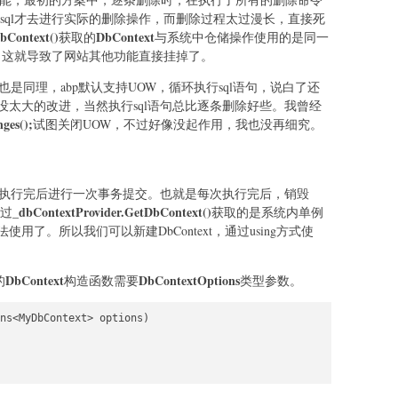
sql才去进行实际的删除操作，而删除过程太过漫长，直接死
bContext()
DbContext
获取的
与系统中仓储操作使用的是同一
。这就导致了网站其他功能直接挂掉了。
也是同理，abp默认支持UOW，循环执行sql语句，说白了还
太大的改进，当然执行sql语句总比逐条删除好些。我曾经
ges();
试图关闭UOW，不过好像没起作用，我也没再细究。
次执行完后进行一次事务提交。也就是每次执行完后，销毁
_dbContextProvider.GetDbContext()
过
获取的是系统内单例
了。所以我们可以新建DbContext，通过using方式使
DbContext
DbContextOptions
的
构造函数需要
类型参数。
ns<MyDbContext> options)
