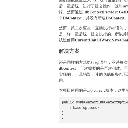
后，最后统一进行了提交操作，这时my
_dbContextProvider.GetD
掉。然而通过
DbContext
DbContext
个
，并没有新建
然而，第二次更改，直接执行sql语句，
是一样，最后统一提交执行的。所以并没
CurrentUnitOfWork.SaveChan
试过使用
解决方案
还是同样的方式执行sql语句，不过每
dbcontext
，下次需要的是再次创建。不
实现的，一旦销毁，其他仓储服务也无法使用
用。
本项目使用的是abp core2.2版本，这里
public MyDbContext(DbContextOptio
    : base(options)

{

}