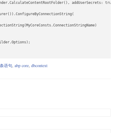
nder.CalculateContentRootFolder(), addUserSecrets: true

urer()).ConfigureByConnectionString(

ectionString(MyCoreConsts.ConnectionStringName)

lder.Options);

条语句
,
abp core
,
dbcontext