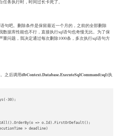
台任务执行时，时间过长卡死了。
ql语句吧。删除条件是保留最近一个月的，之前的全部删除
数据库性能也不行，直接执行sql语句也奇慢无比。为了保
重问题，我决定通过每次删除1000条，多次执行sql语句方
t
dbContext.Database.ExecuteSqlCommand(sql)
。之后调用
执
s(-30);

tAll().OrderBy(o => o.Id).FirstOrDefault();

cutionTime > deadline)
