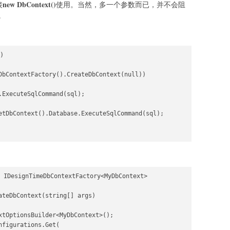
new DbContext()
接
使用。当然，多一个参数而已，并不会阻
。
)

DbContextFactory().CreateDbContext(null))

ExecuteSqlCommand(sql);

etDbContext().Database.ExecuteSqlCommand(sql);

 IDesignTimeDbContextFactory<MyDbContext>

ateDbContext(string[] args)

xtOptionsBuilder<MyDbContext>();

figurations.Get(
