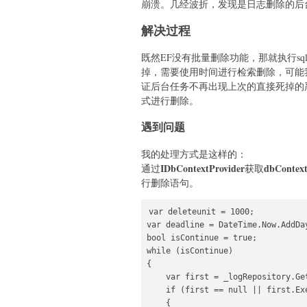
崩溃。几经波折，发现是日志删除的后
解决过程
既然EF没有批量删除功能，那就执行s
掉，需要使用时间进行检索删除，可能我
证后台任务不再出现上次的直接死掉的严
式进行删除。
遇到问题
我的处理方式是这样的：
IDbContextProvider
dbContex
通过
获取
行删除语句。
var deleteunit = 1000;

var deadline = DateTime.Now.AddDay
bool isContinue = true;

while (isContinue)

{

    var first = _logRepository.Ge
    if (first == null || first.Exe
    {
