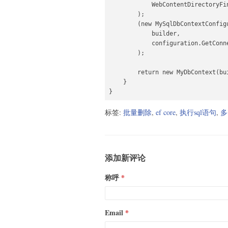
            WebContentDirectoryFi
        );

        (new MySqlDbContextConfig
            builder,

            configuration.GetConn
        );

        return new MyDbContext(bui
    }

}
标签:
批量删除
,
ef core
,
执行sql语句
,
多
添加新评论
称呼
Email